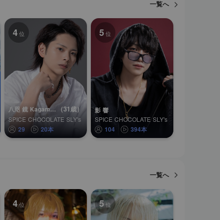
一覧へ
4
5
位
位
（31歳）
八咫 鏡 Kagami Yatano
影 響
SPICE CHOCOLATE SLY's
SPICE CHOCOLATE SLY's
29
20本
104
394本
一覧へ
4
5
位
位