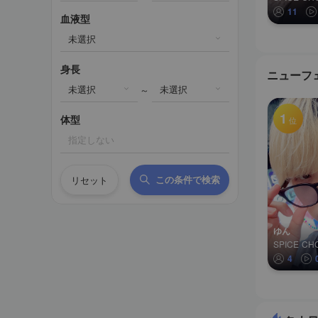
11
血液型
未選択
身長
ニューフ
未選択
未選択
～
1
体型
位
指定しない
この条件で検索
リセット
ゆん
4