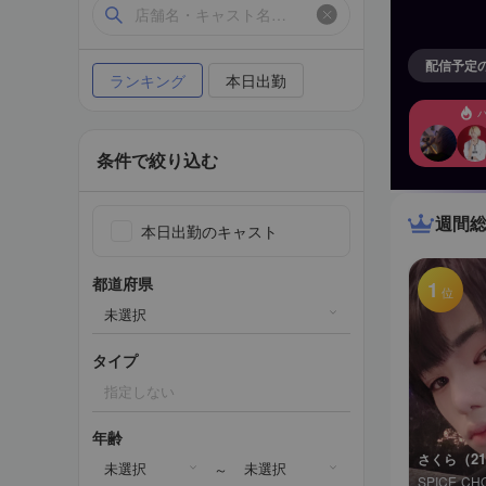
配信予定
ランキング
本日出勤
条件で絞り込む
週間
本日出勤のキャスト
都道府県
1
位
未選択
タイプ
指定しない
年齢
（2
さくら
未選択
未選択
～
SPICE CH