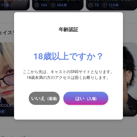
11本
104
394本
72
114本
年齢認証
ェイスランキング
2
3
位
位
18歳以上ですか？
ここから先は、キャストのSNSサイトとなります。
18歳未満の方のアクセスは固くお断りします。
いいえ
はい
(退場)
(入場)
白鷺虎冴
京
SPICE CHOCOLATE CLUB nika
alpha by ACQUA OMIYA
SPICE CHOCOLATE CLUB 僕らの森
0本
3
0本
3
0本