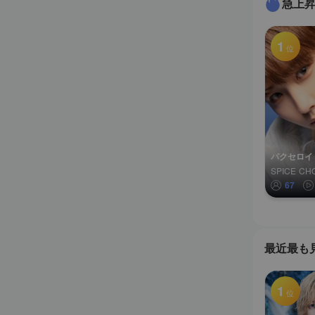
急上
1
位
パクセロイ
67
最近最も
1
位