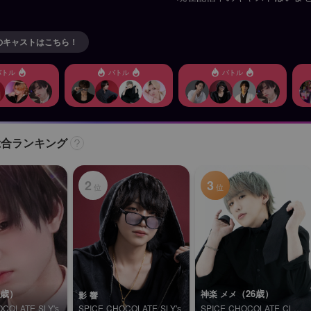
のキャストはこちら！
バトル
バトル
バトル
総合ランキング
2
3
位
位
1歳）
（26歳）
神楽 メメ
影 響
OCOLATE SLY's
SPICE CHOCOLATE SLY's
SPICE CHOCOLATE CLUB 僕らの森