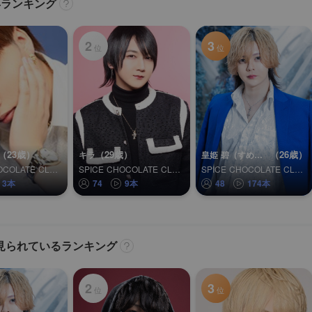
昇ランキング
2
3
位
位
（23歳）
（29歳）
（26歳）
キラ
皇姫 碧（すめらぎ あお）
SPICE CHOCOLATE CLUB FAIRY
SPICE CHOCOLATE CLUB FAIRY
SPICE CHOCOLATE CLUB FAIRY
3本
74
9本
48
174本
見られているランキング
2
3
位
位