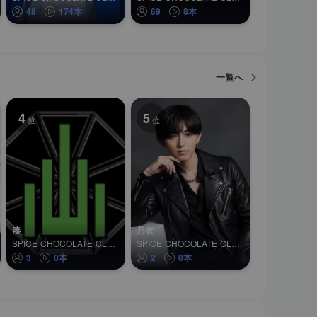
48
174本
69
8本
一覧へ
4
5
位
位
湊
乃衣
SPICE CHOCOLATE CLUB 僕らの森
SPICE CHOCOLATE CLUB nika
3
0本
2
0本