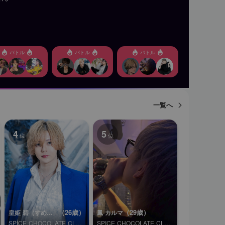
バトル
バトル
バトル
一覧へ
4
5
位
位
（26歳）
（29歳）
皇姫 碧（すめらぎ あお）
鳳 カルマ
SPICE CHOCOLATE CLUB FAIRY
SPICE CHOCOLATE CLUB 僕らの森