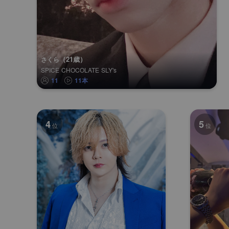
（21歳）
さくら
SPICE CHOCOLATE SLY's
11
11本
4
5
位
位