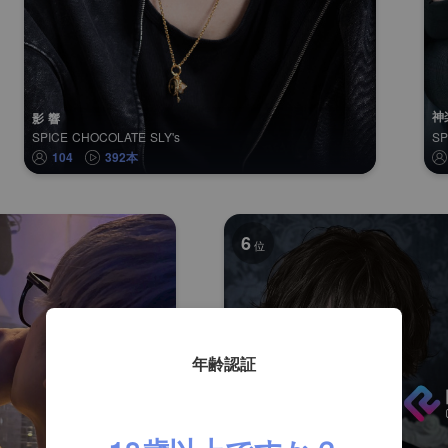
神
影 響
SPICE CHOCOLATE SLY's
S
104
392本
6
位
年齢認証