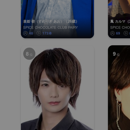
（26歳）
（
皇姫 碧（すめらぎ あお）
鳳 カルマ
SPICE CHOCOLATE CLUB FAIRY
SPICE CH
48
173本
69
8
9
位
位