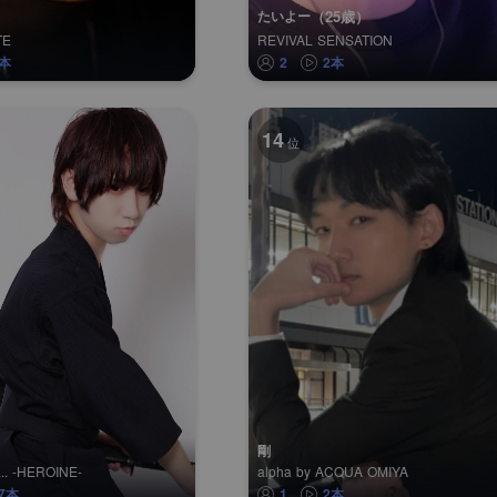
（25歳）
たいよー
TE
REVIVAL SENSATION
1本
2
2本
14
位
剛
.. -HEROINE-
alpha by ACQUA OMIYA
7本
1
2本