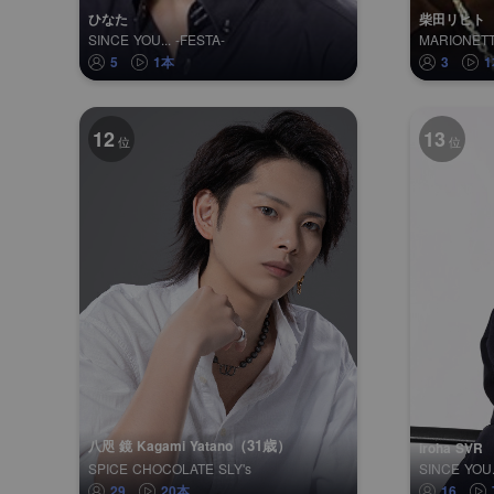
ひなた
柴田リヒト
SINCE YOU... -FESTA-
MARIONET
5
1本
3
12
13
位
位
（31歳）
八咫 鏡 Kagami Yatano
iroha SVR
SPICE CHOCOLATE SLY's
SINCE YOU.
29
20本
16