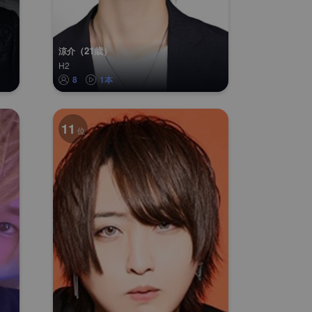
（21歳）
涼介
H2
8
1本
11
位