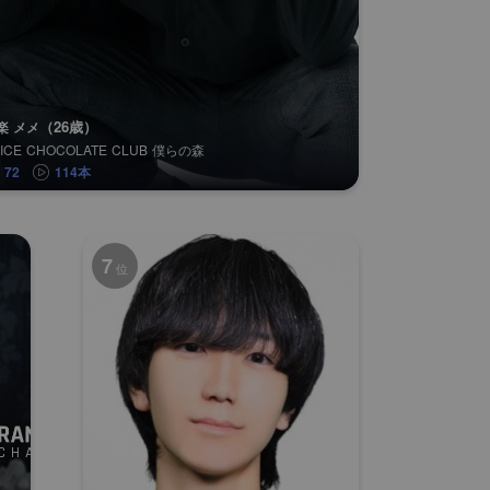
（26歳）
楽 メメ
PICE CHOCOLATE CLUB 僕らの森
72
114本
7
位