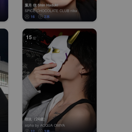
葉月 信 Shin Haduki
SPICE CHOCOLATE CLUB nika
16
2本
15
位
（24歳）
咲玖
alpha by ACQUA OMIYA
12
3本