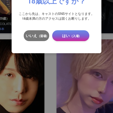
18歳以上ですか？
ここから先は、キャストのSNSサイトとなります。
18歳未満の方のアクセスは固くお断りします。
29歳）
（27歳）
KAI
OCOLATE CLUB 僕らの森
CLUB Y
8本
19
1本
いいえ
はい
(退場)
(入場)
10
位