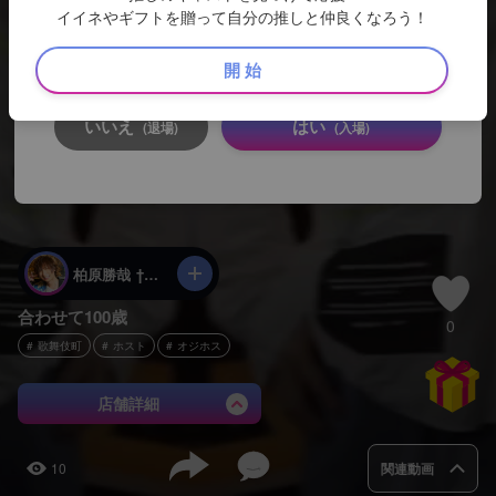
イイネやギフトを贈って自分の推しと仲良くなろう！
ここから先は、キャストのSNSサイトとなります。
18歳未満の方
のアクセスは固くお断りします。
開 始
いいえ
はい
(退場)
(入場)
柏原勝哉 †伯爵†
合わせて100歳
0
歌舞伎町
ホスト
オジホス
店舗詳細
10
関連動画