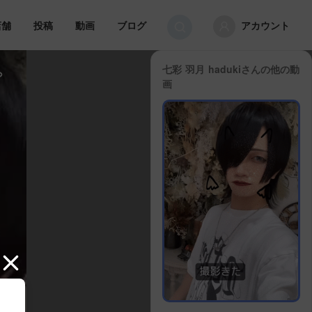
店舗
投稿
動画
ブログ
アカウント
七彩 羽月 hadukiさんの他の動
画