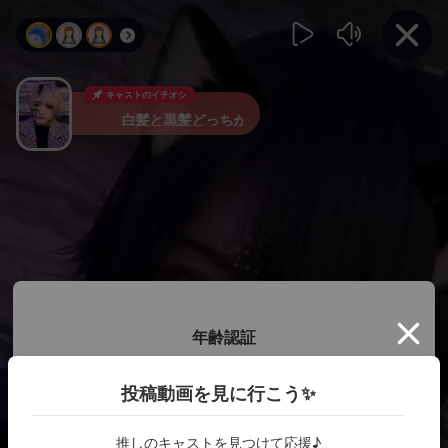
キャストのイチオシ
白髪と黒髪どっちが好き？
年齢認証
投稿動画を見に行こう✨
18歳以上ですか？
推しのキャストを見つけて応援♪