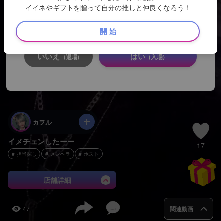
イイネやギフトを贈って自分の推しと仲良くなろう！
ここから先は、キャストのSNSサイトとなります。
18歳未満の方
のアクセスは固くお断りします。
開 始
いいえ
はい
(退場)
(入場)
カヲル
イメチェンしたーー
17
担当探し
メンヘラ
ホスト
店舗詳細
47
関連動画