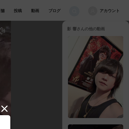
店舗
投稿
動画
ブログ
アカウント
影 響さんの他の動画