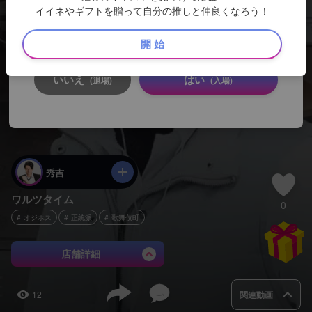
イイネやギフトを贈って自分の推しと仲良くなろう！
ここから先は、キャストのSNSサイトとなります。
18歳未満の方
のアクセスは固くお断りします。
開 始
いいえ
はい
(退場)
(入場)
秀吉
ワルツタイム
0
オジホス
正統派
歌舞伎町
店舗詳細
12
関連動画