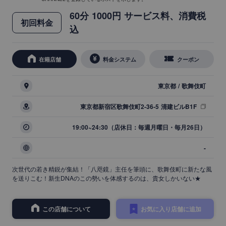
60分 1000円 サービス料、消費税
初回料金
込
在籍店舗
料金システム
クーポン
東京都 / 歌舞伎町
東京都新宿区歌舞伎町2-36-5 清建ビルB1F
19:00~24:30（店休日：毎週月曜日・毎月26日）
-
次世代の若き精鋭が集結！「八咫鏡」主任を筆頭に、歌舞伎町に新たな風
を送りこむ！新生DNAのこの勢いを体感するのは、貴女しかいない★
この店舗について
お気に入り店舗に追加