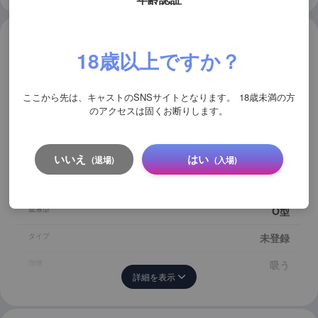
自己紹介
18歳以上ですか？
club dna 七彩 羽月
ここから先は、キャストのSNSサイトとなります。
18歳未満の方
のアクセスは固くお断りします。
体型
スリム
いいえ
はい
(退場)
(入場)
身長
175
血液型
O型
タイプ
未登録
喫煙
吸う
詳細を表示