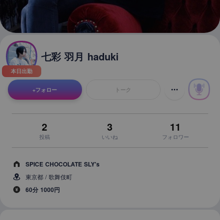
七彩 羽月 haduki
本日出勤
+
フォロー
トーク
2
3
11
投稿
いいね
フォロワー
SPICE CHOCOLATE SLY's
東京都 / 歌舞伎町
60分 1000円