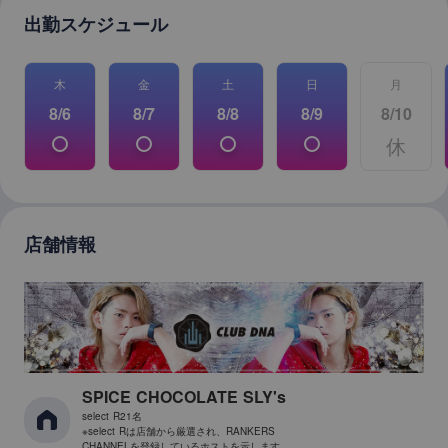
出
勤スケジュール
木
金
土
日
月
8/6
8/7
8/8
8/9
8/10
休
店舗情報
SPICE CHOCOLATE SLY's
select R21名
※select Rは店舗から厳選され、RANKERS
CHANNELを登録しているホストを示します。